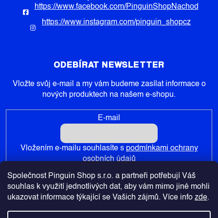
https://www.facebook.com/PinguinShopNachod
https://www.instagram.com/pinguin_shopcz
ODEBÍRAT NEWSLETTER
Vložte svůj e-mail a my vám budeme zasílat informace o
nových produktech na našem e-shopu.
E-mail
Vložením e-mailu souhlasíte s
podmínkami ochrany
osobních údajů
Společnost Pinguin Shop s.r.o. a partneři potřebují Váš
PŘIHLÁSIT SE
souhlas k využití jednotlivých dat, aby vám mimo jiné mohli
ukazovat informace týkající se Vašich zájmů. Více info
zde
.