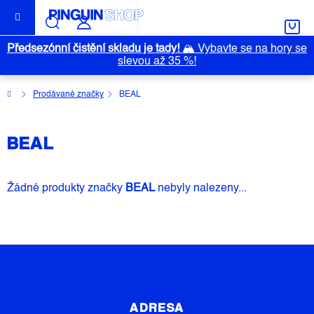
Přejít
na
obsah
Předsezónní čistění skladu je tady!
🏔️
Vybavte se na hory se
slevou až 35 %!
Domů
Prodávané značky
BEAL
BEAL
Žádné produkty značky
BEAL
nebyly nalezeny...
Z
Á
P
ADRESA