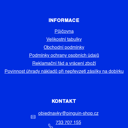
INFORMACE
Půjčovna
Velikostní tabulky
Obchodní podmínky
Podmínky ochrany osobních údajů
Reklamační řád a vrácení zboží
Povinnost úhrady nákladů při nepřevzetí zásilky na dobírku
KONTAKT
objednavky
@
pinguin-shop.cz
733 707 155