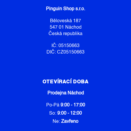
A
Pinguin Shop s.r.o.
T
Í
Běloveská 187
547 01 Náchod
Česká republika
IČ: 05150663
DIČ: CZ05150663
OTEVÍRACÍ DOBA
Prodejna Náchod
Po-Pá
9:00 - 17:00
So:
9:00 - 12:00
Ne:
Zavřeno