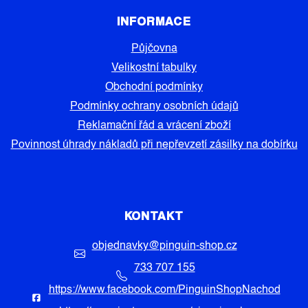
INFORMACE
Půjčovna
Velikostní tabulky
Obchodní podmínky
Podmínky ochrany osobních údajů
Reklamační řád a vrácení zboží
Povinnost úhrady nákladů při nepřevzetí zásilky na dobírku
KONTAKT
objednavky
@
pinguin-shop.cz
733 707 155
https://www.facebook.com/PinguinShopNachod