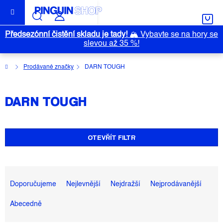
Přejít
na
obsah
Předsezónní čistění skladu je tady!
🏔️
Vybavte se na hory se
slevou až 35 %!
Domů
Prodávané značky
DARN TOUGH
DARN TOUGH
OTEVŘÍT FILTR
Ř
A
Doporučujeme
Nejlevnější
Nejdražší
Nejprodávanější
Z
Abecedně
E
N