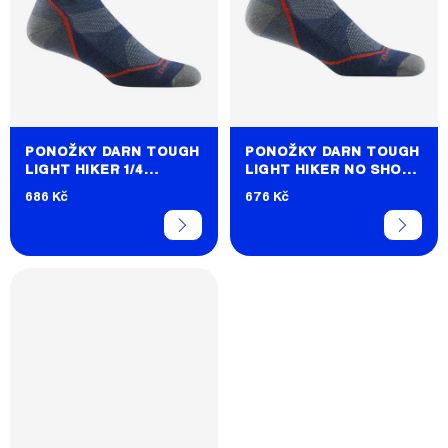
PONOŽKY DARN TOUGH
PONOŽKY DARN TOUGH
LIGHT HIKER 1/4
LIGHT HIKER NO SHOW
LIGHTWEIGHT WITH
LIGHTWEIGHT
686 Kč
676 Kč
CUSHION