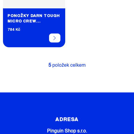
PONOŽKY DARN TOUGH
MICRO CREW
LIGHTWEIGHT WITH
784 Kč
CUSHION
5
položek celkem
O
V
L
Á
D
A
C
Z
Í
Á
P
P
R
ADRESA
V
A
K
Pinguin Shop s.r.o.