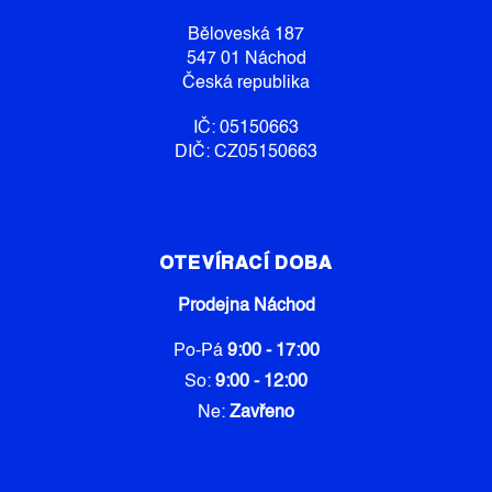
T
Y
Í
V
Běloveská 187
Ý
547 01 Náchod
P
Česká republika
I
S
IČ: 05150663
U
DIČ: CZ05150663
OTEVÍRACÍ DOBA
Prodejna Náchod
Po-Pá
9:00 - 17:00
So:
9:00 - 12:00
Ne:
Zavřeno