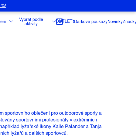
5 %!
Vybrat podle
OUTLET❗️
ení
Dárkové poukazy
Novinky
Značk
aktivity
em sportovního oblečení pro outdoorové sporty a
stovány sportovními profesionály v extrémních
například lyžařské ikony Kalle Palander a Tanja
ích lyžařů a dalších sportovců.