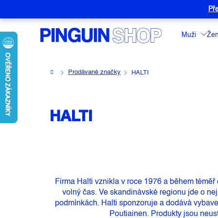
Přejít
Pře
na
obsah
Muži
Že
Domů
Prodávané značky
HALTI
HALTI
Firma Halti vznikla v roce 1976 a během téměř 
volný čas. Ve skandinávské regionu jde o nej
podmínkách. Halti sponzoruje a dodává vybavení
Poutiainen. Produkty jsou neus