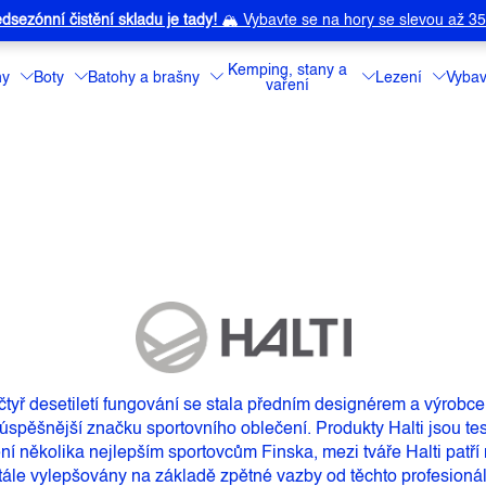
dsezónní čistění skladu je tady!
🏔️
Vybavte se na hory se slevou až 3
Kemping, stany a
ny
Boty
Batohy a brašny
Lezení
Vybav
vaření
čtyř desetiletí fungování se stala předním designérem a výrobc
úspěšnější značku sportovního oblečení. Produkty Halti jsou te
 několika nejlepším sportovcům Finska, mezi tváře Halti patří 
tále vylepšovány na základě zpětné vazby od těchto profesionáln