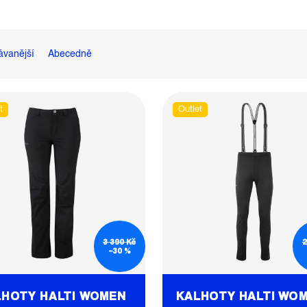
ávanější
Abecedně
t
Outlet
3 390 Kč
2
–30 %
LHOTY HALTI WOMEN
KALHOTY HALTI WO