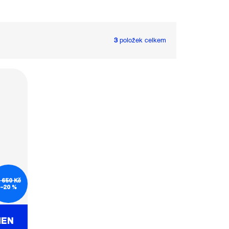
3
položek celkem
 650 Kč
–20 %
MEN