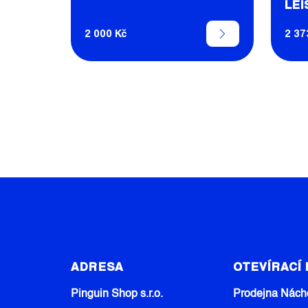
LEI
T
Ů
2 000 Kč
2 37
Z
Á
ADRESA
OTEVÍRACÍ
P
A
Pinguin Shop s.r.o.
Prodejna Nách