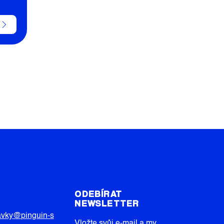
T
ODEBÍRAT
NEWSLETTER
avky
@
pinguin-s
Vložte svůj e-mail a my