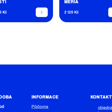
STI
MERIA
3 Kč
2 120 Kč
O
V
L
Á
D
A
C
Í
P
R
V
 DOBA
INFORMACE
KONTAK
K
Y
od
Půjčovna
V
objedn