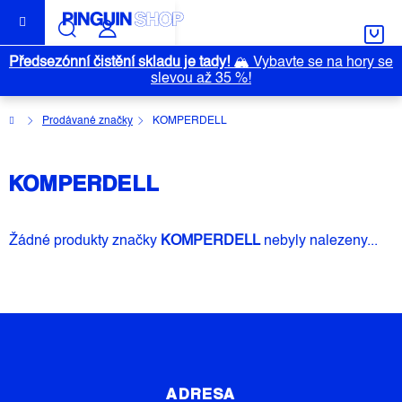
Přejít
na
obsah
Předsezónní čistění skladu je tady!
🏔️
Vybavte se na hory se
slevou až 35 %!
Domů
Prodávané značky
KOMPERDELL
KOMPERDELL
Žádné produkty značky
KOMPERDELL
nebyly nalezeny...
Z
Á
P
ADRESA