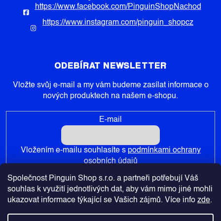
https://www.facebook.com/PinguinShopNachod
https://www.instagram.com/pinguin_shopcz
ODEBÍRAT NEWSLETTER
Vložte svůj e-mail a my vám budeme zasílat informace o
nových produktech na našem e-shopu.
E-mail
Vložením e-mailu souhlasíte s
podmínkami ochrany
osobních údajů
Společnost Pinguin Shop s.r.o. a partneři potřebují Váš
PŘIHLÁSIT SE
souhlas k využití jednotlivých dat, aby vám mimo jiné mohli
ukazovat informace týkající se Vašich zájmů. Více info
zde
.