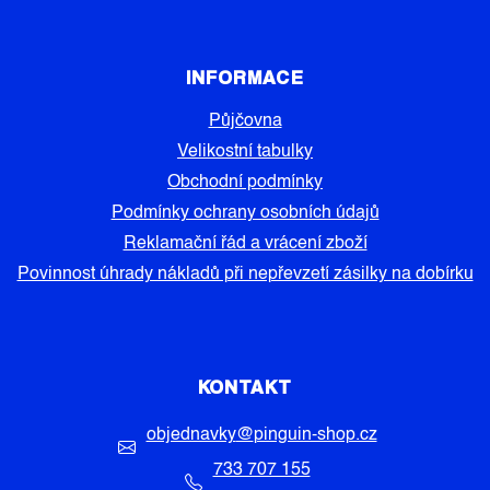
INFORMACE
Půjčovna
Velikostní tabulky
Obchodní podmínky
Podmínky ochrany osobních údajů
Reklamační řád a vrácení zboží
Povinnost úhrady nákladů při nepřevzetí zásilky na dobírku
KONTAKT
objednavky
@
pinguin-shop.cz
733 707 155