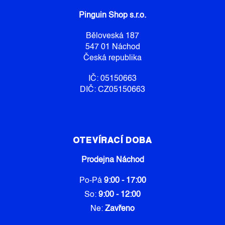
A
Pinguin Shop s.r.o.
T
Í
Běloveská 187
547 01 Náchod
Česká republika
IČ: 05150663
DIČ: CZ05150663
OTEVÍRACÍ DOBA
Prodejna Náchod
Po-Pá
9:00 - 17:00
So:
9:00 - 12:00
Ne:
Zavřeno