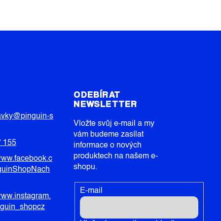
T
ODEBÍRAT
NEWSLETTER
avky
@
pinguin-s
Vložte svůj e-mail a my
vám budeme zasílat
7 155
informace o nových
produktech na našem e-
/www.facebook.c
shopu.
guinShopNach
E-mail
/www.instagram.
nguin_shopcz