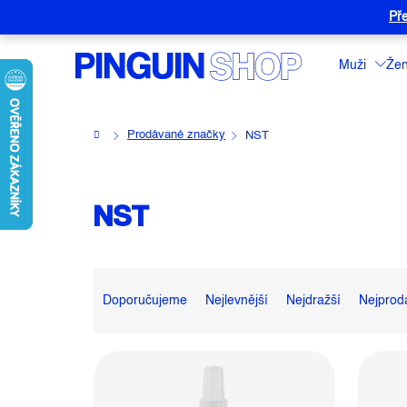
Přejít
Pře
na
obsah
Muži
Že
Domů
Prodávané značky
NST
NST
Ř
A
Doporučujeme
Nejlevnější
Nejdražší
Nejprod
Z
E
V
N
Ý