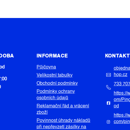
Á
D
A
C
Í
P
R
V
 DOBA
INFORMACE
KONTAK
K
Y
od
Půjčovna
V
objedn
Ý
hop.cz
Velikostní tabulky
7:00
P
Obchodní podmínky
733 70
I
0
Podmínky ochrany
https:/
S
osobních údajů
om/Pin
U
Reklamační řád a vrácení
od
zboží
https:/
Povinnost úhrady nákladů
com/pi
při nepřevzetí zásilky na