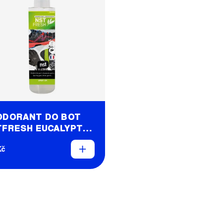
ODORANT DO BOT
TFRESH EUCALYPT
 ML
Kč
O
V
L