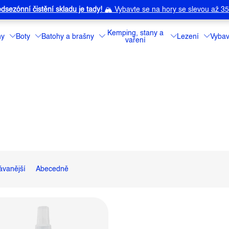
dsezónní čistění skladu je tady!
🏔️
Vybavte se na hory se slevou až 3
Kemping, stany a
ny
Boty
Batohy a brašny
Lezení
Vybav
vaření
ávanější
Abecedně