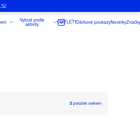
5 %!
Vybrat podle
OUTLET❗️
ení
Dárkové poukazy
Novinky
Značk
aktivity
2
položek celkem