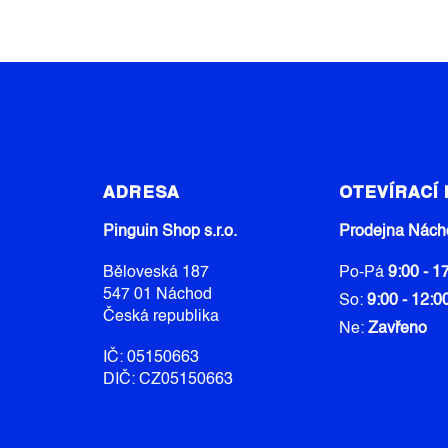
Z
Á
ADRESA
OTEVÍRACÍ
P
A
Pinguin Shop s.r.o.
Prodejna Nách
T
Běloveská 187
Po-Pá
9:00 - 1
Í
547 01 Náchod
So:
9:00 - 12:0
Česká republika
Ne:
Zavřeno
IČ: 05150663
DIČ: CZ05150663