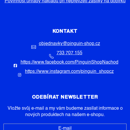
Povinnost úhrady nákladů při nepřevzetí zásilky na dobírku
KONTAKT
objednavky
@
pinguin-shop.cz
733 707 155
https://www.facebook.com/PinguinShopNachod
https://www.instagram.com/pinguin_shopcz
ODEBÍRAT NEWSLETTER
Vložte svůj e-mail a my vám budeme zasílat informace o
nových produktech na našem e-shopu.
E-mail