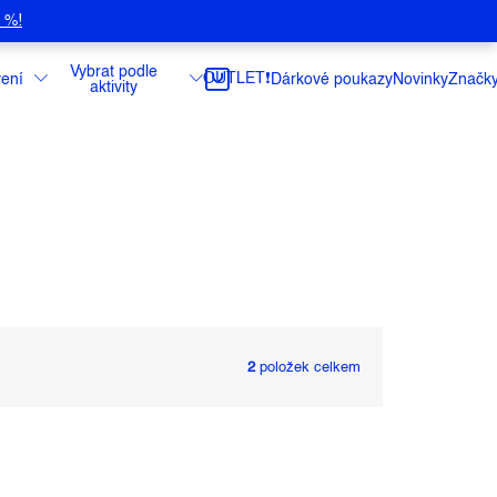
5 %!
Vybrat podle
OUTLET❗️
ení
Dárkové poukazy
Novinky
Značk
aktivity
2
položek celkem