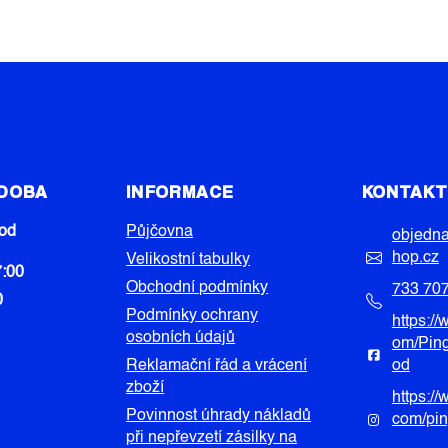
Á
D
A
C
Í
P
R
V
 DOBA
INFORMACE
KONTAK
K
Y
od
Půjčovna
V
objedn
Ý
hop.cz
Velikostní tabulky
7:00
P
Obchodní podmínky
733 70
I
0
Podmínky ochrany
https:/
S
osobních údajů
om/Pin
U
Reklamační řád a vrácení
od
zboží
https:/
Povinnost úhrady nákladů
com/pi
při nepřevzetí zásilky na