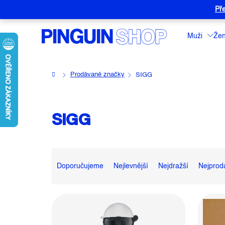
Přejít
Pře
na
obsah
Muži
Že
Domů
Prodávané značky
SIGG
SIGG
Ř
A
Doporučujeme
Nejlevnější
Nejdražší
Nejprod
Z
E
V
N
Ý