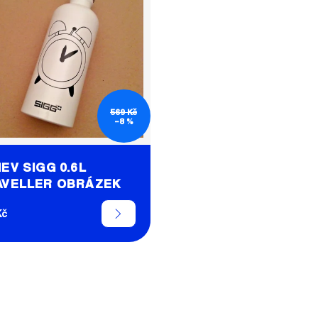
569 Kč
–8 %
EV SIGG 0.6L
AVELLER OBRÁZEK
Kč
O
V
L