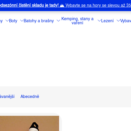
dsezónní čistění skladu je tady!
🏔️
Vybavte se na hory se slevou až 3
Kemping, stany a
ny
Boty
Batohy a brašny
Lezení
Vybav
vaření
ávanější
Abecedně