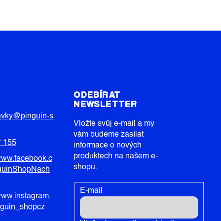
T
ODEBÍRAT
NEWSLETTER
avky
@
pinguin-s
Vložte svůj e-mail a my
vám budeme zasílat
7 155
informace o nových
produktech na našem e-
/www.facebook.c
shopu.
guinShopNach
E-mail
/www.instagram.
nguin_shopcz