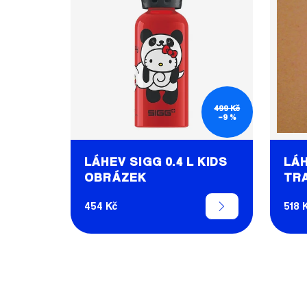
Í
P
P
I
R
S
O
P
D
R
U
O
499 Kč
–9 %
K
D
T
U
Ů
LÁHEV SIGG 0.4 L KIDS
LÁH
K
OBRÁZEK
TR
T
Ů
454 Kč
518 