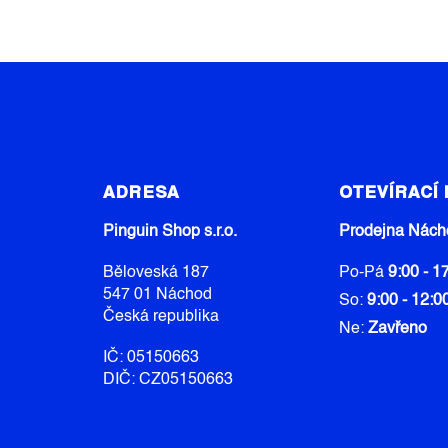
Z
Á
ADRESA
OTEVÍRACÍ
P
A
Pinguin Shop s.r.o.
Prodejna Nách
T
Běloveská 187
Po-Pá
9:00 - 1
Í
547 01 Náchod
So:
9:00 - 12:0
Česká republika
Ne:
Zavřeno
IČ: 05150663
DIČ: CZ05150663