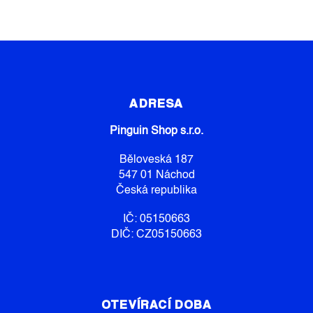
L
Á
D
A
C
Z
Í
Á
P
P
R
ADRESA
V
A
K
Pinguin Shop s.r.o.
T
Y
Í
V
Běloveská 187
Ý
547 01 Náchod
P
Česká republika
I
S
IČ: 05150663
U
DIČ: CZ05150663
OTEVÍRACÍ DOBA