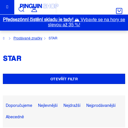
Přejít
na
obsah
Předsezónní čistění skladu je tady!
🏔️
Vybavte se na hory se
slevou až 35 %!
Domů
Prodávané značky
STAR
STAR
OTEVŘÍT FILTR
Ř
A
Doporučujeme
Nejlevnější
Nejdražší
Nejprodávanější
Z
Abecedně
E
N