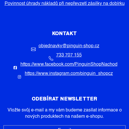
Povinnost úhrady nákladů při nepřevzetí zásilky na dobírku
KONTAKT
objednavky
@
pinguin-shop.cz
733 707 155
https://www.facebook.com/PinguinShopNachod
https://www.instagram.com/pinguin_shopcz
ODEBÍRAT NEWSLETTER
Vložte svůj e-mail a my vám budeme zasílat informace o
nových produktech na našem e-shopu.