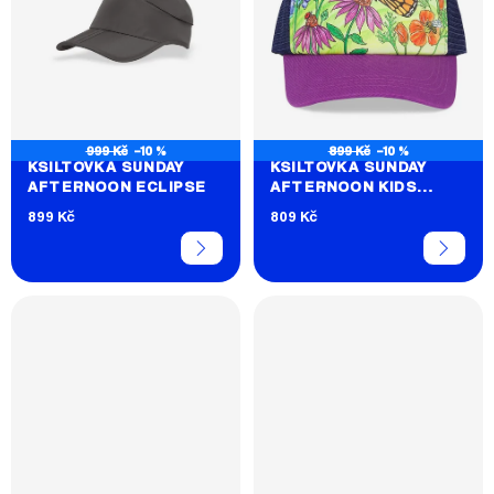
999 Kč
–10 %
899 Kč
–10 %
KŠILTOVKA SUNDAY
KŠILTOVKA SUNDAY
AFTERNOON ECLIPSE
AFTERNOON KIDS
ARTIST SERIES
899 Kč
809 Kč