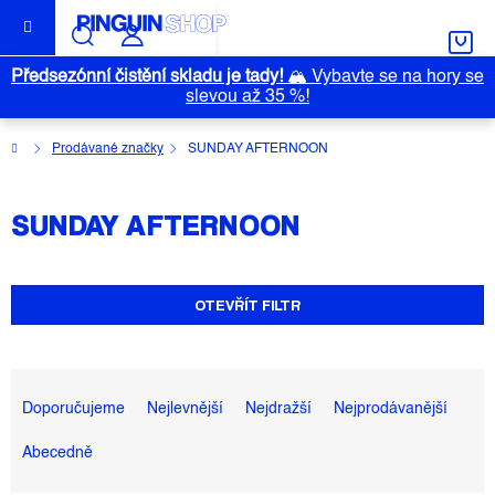
Přejít
na
obsah
Předsezónní čistění skladu je tady!
🏔️
Vybavte se na hory se
slevou až 35 %!
Domů
Prodávané značky
SUNDAY AFTERNOON
SUNDAY AFTERNOON
OTEVŘÍT FILTR
Ř
A
Doporučujeme
Nejlevnější
Nejdražší
Nejprodávanější
Z
Abecedně
E
N