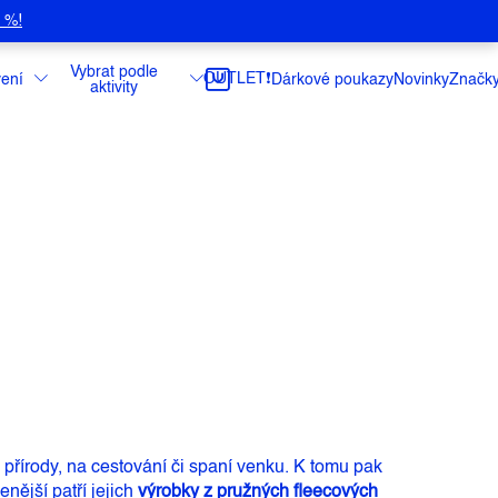
5 %!
Vybrat podle
OUTLET❗️
ení
Dárkové poukazy
Novinky
Značk
aktivity
přírody, na cestování či spaní venku.
K tomu pak
nější patří jejich
výrobky z pružných fleecových