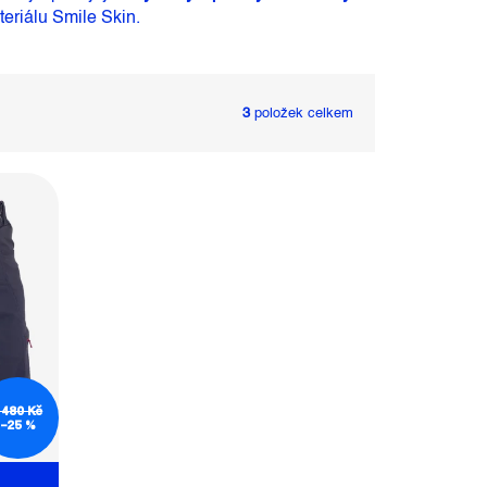
eriálu Smile Skin.
3
položek celkem
 480 Kč
–25 %