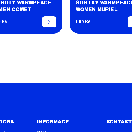
LHOTY WARMPEACE
ŠORTKY WARMPEAC
MEN COMET
WOMEN MURIEL
0 Kč
1 110 Kč
O
V
L
Á
D
A
C
Í
P
R
V
 DOBA
INFORMACE
KONTAK
K
Y