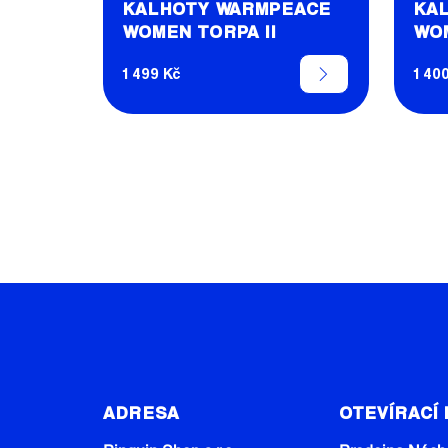
Ů
KALHOTY WARMPEACE
KA
K
WOMEN TORPA II
WO
T
Ů
1 499 Kč
1 40
Z
Á
ADRESA
OTEVÍRACÍ
P