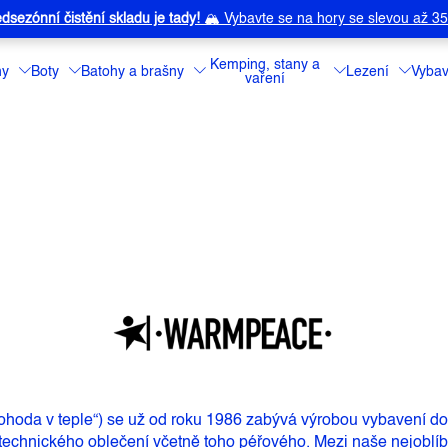
dsezónní čistění skladu je tady!
🏔️
Vybavte se na hory se slevou až 3
Kemping, stany a
ny
Boty
Batohy a brašny
Lezení
Vybav
vaření
ohoda v teple“) se už od roku 1986 zabývá výrobou vybavení do 
technického oblečení včetně toho péřového. Mezi naše nejoblíbe