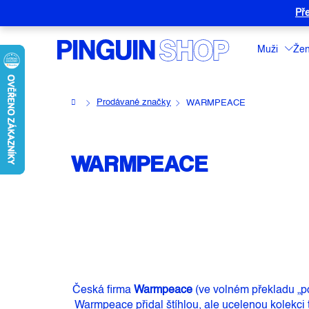
Přejít
Pře
na
obsah
Muži
Že
Domů
Prodávané značky
WARMPEACE
WARMPEACE
Česká firma
Warmpeace
(ve volném překladu
„
p
Warmpeace přidal štíhlou, ale ucelenou kolekci 