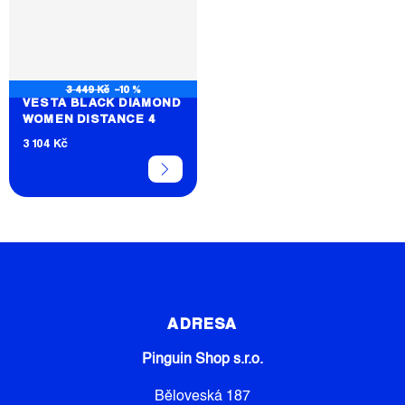
3 449 Kč
–10 %
VESTA BLACK DIAMOND
WOMEN DISTANCE 4
3 104 Kč
Z
Á
P
ADRESA
A
Pinguin Shop s.r.o.
T
Í
Běloveská 187