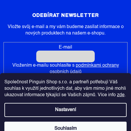
ODEBÍRAT NEWSLETTER
Vložte svůj e-mail a my vám budeme zasílat informace o
nových produktech na našem e-shopu.
E-mail
Vložením e-mailu souhlasíte s
podmínkami ochrany
osobních údajů
Společnost Pinguin Shop s.r.o. a partneři potřebují Váš
PŘIHLÁSIT SE
souhlas k využití jednotlivých dat, aby vám mimo jiné mohli
ukazovat informace týkající se Vašich zájmů. Více info
zde
.
Nastavení
Copyright 2026
Pinguin-Shop.cz
. Všechna práva vyhrazena.
Souhlasím
Vytvořil Shoptet