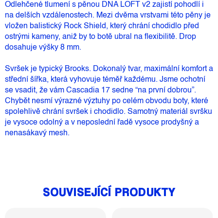
Odlehčené tlumení s pěnou DNA LOFT v2 zajistí pohodlí i
na delších vzdálenostech. Mezi dvěma vrstvami této pěny je
vložen balistický Rock Shield, který chrání chodidlo před
ostrými kameny, aniž by to botě ubral na flexibilitě. Drop
dosahuje výšky 8 mm.
Svršek je typický Brooks. Dokonalý tvar, maximální komfort a
střední šířka, která vyhovuje téměř každému. Jsme ochotní
se vsadit, že vám Cascadia 17 sedne “na první dobrou”.
Chybět nesmí výrazné výztuhy po celém obvodu boty, které
spolehlivě chrání svršek i chodidlo. Samotný materiál svršku
je vysoce odolný a v neposlední řadě vysoce prodyšný a
nenasákavý mesh.
SOUVISEJÍCÍ PRODUKTY