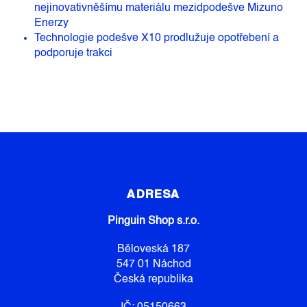
nejinovativněšímu materiálu mezidpodešve Mizuno
Enerzy
Technologie podešve X10 prodlužuje opotřebení a
podporuje trakci
Z
Á
P
ADRESA
A
Pinguin Shop s.r.o.
T
Í
Běloveská 187
547 01 Náchod
Česká republika