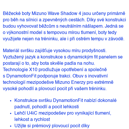
Běžecké boty Mizuno Wave Shadow 4 jsou určeny primárně
pro běh na silnici a zpevněných cestách. Díky své konstrukci
budou vyhovovat běžcům s neutrálním nášlapem. Jedná se
o výkonostní model s tempovou mírou tlumení, boty tedy
využijete nejen na tréninku, ale i při ostrém tempu v závodě.
Materiál svršku zajišťuje vysokou míru prodyšnosti.
Vyztužený jazyk a konstrukce s dynamickým fit panelem se
postarají o to, aby bota skvěle padla na nohu.
Technologie X10 prodlužuje opotřebení a společně
s DynamotionFit podporuje trakci. Obuv s inovativní
technologií mezipodešve Mizuno Enerzy pro extrémně
vysoké pohodlí a plovoucí pocit při vašem tréninku.
Konstrukce svršku DynamotionFit nabízí dokonalé
padnutí, pohodlí a pocit lehkosti
Lehčí U4iC mezipodešev pro vynikající tlumení,
lehkost a rychlost
Užijte si prémiový plovoucí pocit díky