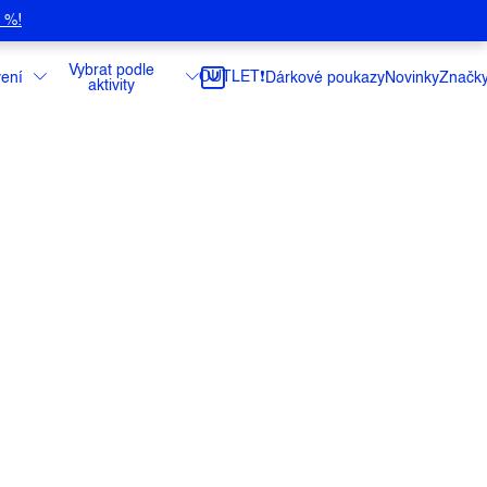
5 %!
Vybrat podle
OUTLET❗️
ení
Dárkové poukazy
Novinky
Značk
aktivity
ný letní spacák plněný kachním peřím bude
lným parťákem na všech cestách od konce
ku podzimu.
ce