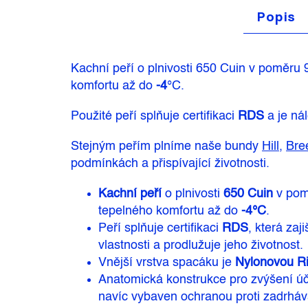
Popis
Kachní peří
o plnivosti
650 Cuin
v poměru
komfortu až do
-4
°C
.
Použité peří splňuje certifikaci
RDS
a je ná
Stejným peřím plníme naše bundy
Hill
,
Bre
podmínkách a přispívající životnosti.
Kachní peří
o plnivosti
650 Cuin
v po
tepelného komfortu až do
-4°C
.
Peří splňuje certifikaci
RDS
, která za
vlastnosti a prodlužuje jeho životnost.
Vnější vrstva spacáku je
Nylonovou
R
Anatomická konstrukce pro zvýšení úč
navíc vybaven ochranou proti zadrháv