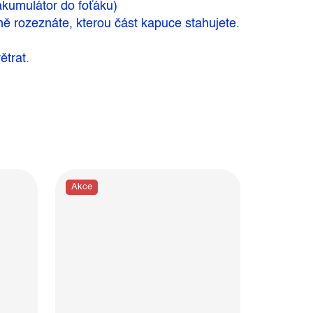
akumulátor do foťáku)
mě rozeznáte, kterou část kapuce stahujete.
ětrat.
Akce