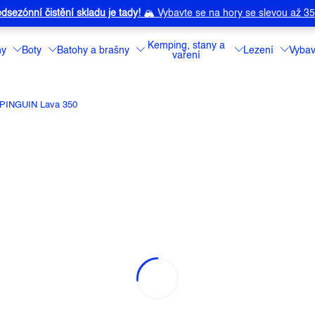
dsezónní čistění skladu je tady!
🏔️
Vybavte se na hory se slevou až 3
Kemping, stany a
ny
Boty
Batohy a brašny
Lezení
Vybav
vaření
l PINGUIN Lava 350
LAVA 350
í
Značka:
PINGUIN
Lehký a sbalitel
vaším neocenite
jara až do začát
Detailní informa