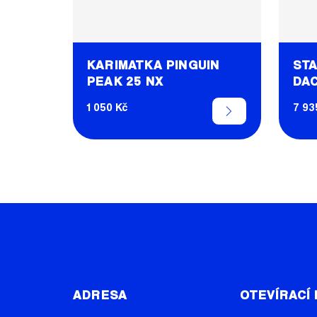
KARIMATKA PINGUIN
STA
PEAK 25 NX
DA
1 050 Kč
7 93
Z
Á
ADRESA
OTEVÍRACÍ
P