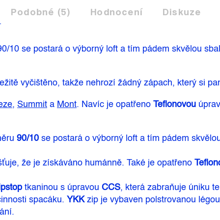
Podobné (5)
Hodnocení
Diskuze
90/10
se postará o výborný loft a tím pádem skvělou sbal
ležitě vyčištěno, takže nehrozí žádný zápach, který si pa
eze
,
Summit
a
Mont
. Navíc je opatřeno
Teflonovou
úprav
měru
90/10
se postará o výborný loft a tím pádem skvělou
jišťuje, že je získáváno humánně. Také je opatřeno
Teflo
ipstop
tkaninou s úpravou
CCS
, která zabraňuje úniku 
innosti spacáku.
YKK
zip je vybaven polstrovanou légou 
ání.