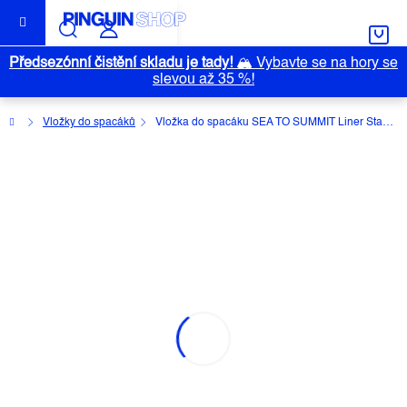
Přejít
na
obsah
Předsezónní čistění skladu je tady!
🏔️
Vybavte se na hory se
slevou až 35 %!
Domů
Vložky do spacáků
Vložka do spacáku SEA TO SUMMIT Liner Standard
VLOŽKA DO SPACÁKU SEA TO
SUMMIT LINER STANDARD
Průměrné
Neohodnoceno
Podrobnosti hodnocení
hodnocení
Značka:
SEA TO SUMMIT
produktu
je
0,0
z
5
hvězdiček.