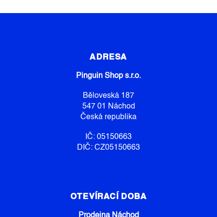
Z
Á
P
ADRESA
A
Pinguin Shop s.r.o.
T
Í
Běloveská 187
547 01 Náchod
Česká republika
IČ: 05150663
DIČ: CZ05150663
OTEVÍRACÍ DOBA
Prodejna Náchod